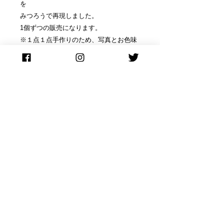
を
みつろうで再現しました。
1個ずつの販売になります。
※１点１点手作りのため、写真とお色味
や形状がが若干異なることがございま
す。
------------------------------------------------------
サイズ：高さ５cm×幅６cm
素材：みつろう
香り：ジャスミン(フローラル系で、パワ
フルな芳香が特徴の異国情緒漂う香り)
燃焼時間：約１５時間
------------------------------------------------------
お取り扱い上の注意
★キャンドルを安全に楽しむため、下
配送につきまして
記の用法を守って正しくお使い下さ
い。